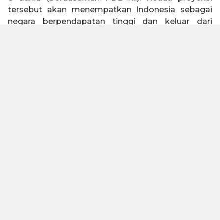
tersebut akan menempatkan Indonesia sebagai
negara berpendapatan tinggi dan keluar dari
jebakan negara kelas menengah (
middle income
trap
).
Indonesia 2045 memiliki visi untuk menjadi negara
tangguh, sejahtera, inklusif, dan berkelanjutan.
Untuk mewujudkan visi tersebut, Kadin Indonesia
telah melakukan kajian dengan melibatkan seluruh
elemen bangsa baik asosiasi, akademisi, serikat
buruh, organisasi keagamaan, pelaku usaha dan
industri untuk merumuskan Peta Jalan Indonesia
Emas 2045. Kami meyakini dengan landasan
filosofi “Gotong Royong” dan “Bhinneka Tunggal
Ika” yang diimplementasikan oleh kualitas SDM
yang unggul, maka visi ini dapat tercapai.
Untuk menjadi negara maju dan lepas dari jebakan
negara kelas menengah, Peta Jalan ini