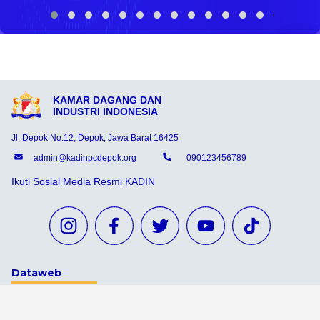
KAMAR DAGANG DAN
INDUSTRI INDONESIA
Jl. Depok No.12, Depok, Jawa Barat 16425
admin@kadinpcdepok.org
090123456789
Ikuti Sosial Media Resmi KADIN
Dataweb
Aceh Tamiang
Agats